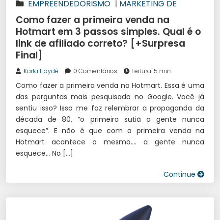
EMPREENDEDORISMO
|
MARKETING DE
AFILIADOS
Como fazer a primeira venda na
Hotmart em 3 passos simples. Qual é o
link de afiliado correto? [+Surpresa
Final]
Karla Haydê
0 Comentários
Leitura: 5 min
Como fazer a primeira venda na Hotmart. Essa é uma
das perguntas mais pesquisada no Google. Você já
sentiu isso? Isso me faz relembrar a propaganda da
década de 80, “o primeiro sutiã a gente nunca
esquece”. E não é que com a primeira venda na
Hotmart acontece o mesmo…. a gente nunca
esquece… No […]
Continue